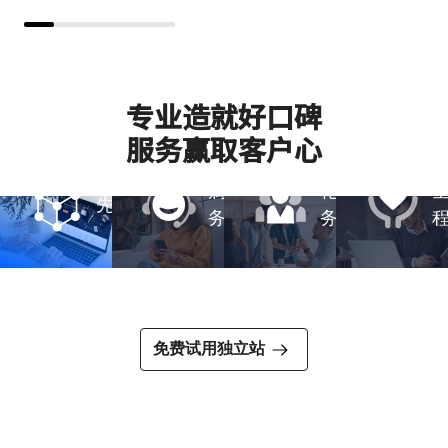
500+区块
了解建站详情
在线
依托
咨
焦点
询、
科
工单
技，
支
强大
多样
持、
的研
化功
专业造就好口碑
实时客
全方
功能领
专业团
客服
发团
能，
服务赢取客户心
一对
队、
服
服务
先
队
引领
一专
本地
技术
属服
化服
先锋
务
务