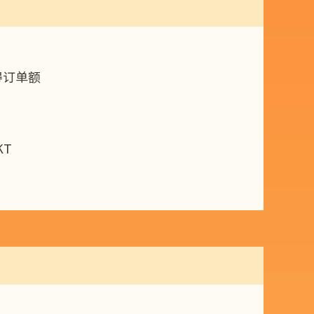
得订单额
KT