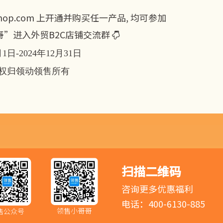
hop.com
上开通并购买任一产品, 均可参加
”进入外贸B2C店铺交流群

日-2024年12月31日
权归领动领售所有
扫描二维码
咨询更多优惠福利
电话：400-6130-885
领售小哥哥
售公众号