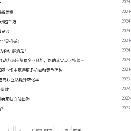
2024
开
2024
贸新篇章
2024
业绩超千万
2024
博览会
2024
就华昊机械！
2024
章为你讲解清楚！
2024
为跨境贸易企业赋能，帮助其实现可持续的网站转化！
2024
国际市场中赢得更多机会和竞争优势
2023
境电商独立站提升转化率
2023
海增效
2023
能卖家独立站出海
2023
啥？
.
15
»
共15页 到第
页
确定