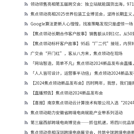
领动领售亮相第五届跨交会：独立站赋能国货出海，971
焦点领动亮相2025世界包装工业博览会，坚持长期主义
Google算法更新人心惶惶，找准策略发现只是虚惊一场
【焦点领动长期合作客户故事】销售额从0到1亿，从5
【焦点领动标杆客户故事】95后“厂二代”接班，内贸转
广交会“开门红”，客从八方来，焦点领动在现场
「网站智造，简单不凡」焦点领动2024新品发布会直播
「人人皆可设计，运营事半功倍」 焦点领动2024新品
【2024焦点领动新品发布会】历时两年，我想，我们是
【直播预告】焦点领动2024新品发布会
【喜报】南京焦点领动云计算技术有限公司入选“202
焦点领动助力安徽省跨境电商赋能产业带系列活动
第三届西部跨境电商博览会——抓住机遇，将四川优品
焦点领动亮相深圳跨境电商展览会，共筑全球跨境电商