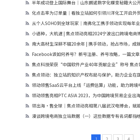
半年成功登上国际舞台｜山东朗诺数字化蝶变秘籍大公
化点击率为订单量｜看独立站如何引领川洋化工开启外
从个人SOHO到全球玩家｜南弗化工携手领动实现每年
小语种，大机遇 | 焦点领动亮相2024宁波出口跨境电商
南大高材生深耕不辍20余年 | 携手领动，抢占市场，成
Facebook该如何养号？新号注册、养号攻略，一篇文
焦点科技荣获“中国软件产业40年贡献企业”称号 焦点领动
焦点领动：独立站的知识产权布局与保护，助力企业在
领动领售SaaS云平台上线「运费估算」功能，助力跨
领动领售亮相PTC ASIA 2023，为中国跨境贸易企业出
领出海·售全球│焦点领动亮相第八届武汉电博会，赋
漫谈跨境电商独立站数据（一）这些数据专有名词都指
1
2
3
4
..