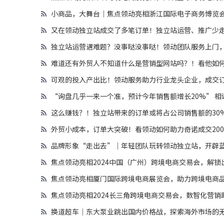
小商品，大舞台｜焦点领动亮相浙江国际电子商务博览
又在领动独立站成交了多笔订单！独立站运营、推广少走弯
独立站运营遇难题？没事哒没事哒！领动团队服务上门
难道还有外贸人不知道什么是营销型网站吗？！看他如
可观的投入产出比！领动服务助力行业龙头企业，成交
“询盘几乎一来一个准，预计今年销售额增长20%” 
这么赚钱？！独立站带来的订单或将占公司销售额的30%
外贸小成本，订单大突破！看领动如何助力奇诺成交200
品牌形象“走出去”｜年轻团队玩转领动独立站，开辟
焦点领动亮相2024中国（广州）跨境电商交易会，解锁
焦点领动亮相厦门国际跨境电商展览会，助力跨境电商
焦点领动亮相2024长三角跨境电商交易会，数智化营
换道超车｜东大泵业跳出国内价格战，探索海外市场的