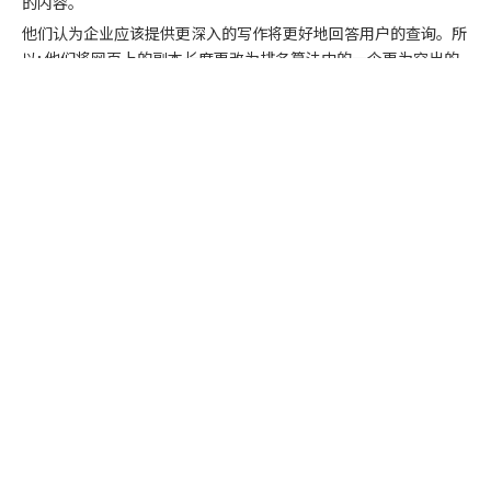
的内容。
他们认为企业应该提供更深入的写作将更好地回答用户的查询。所
以; 他们将网页上的副本长度更改为排名算法中的一个更为突出的
因素。
正如我们多次看到的那样，搜索引擎优化社区可以快速响应
Google在数学方面所做的更改。他们的工作是为蜘蛛寻找所需的
服务与支持
食物。
关于我们
2.
正确回答用户意图
您的博客SEO缺乏的另一个原因是，您没有回答正在访问您的网站
的用户所提供的查询。
联系我们
换句话说，每个在Google中输入搜索请求的人都在寻找特定的信
息。
友情链接
Google相信他们已经找到了方法，该方法可以从提供精简内容或
不太有用内容的其他网页中判断出哪个页面真正满足搜索意图。
尽管这听起来可能是主观的，但重要的是要仔细考虑为什么有人进
入您的网站以及他们希望学习什么。
可以更有效地为这些用户查询提供答案的页面可能会产生积极的信