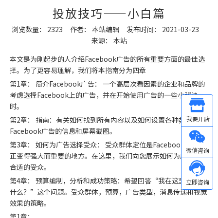
投放技巧——小白篇
浏览数量：
2323
作者： 本站编辑 发布时间： 2021-03-23
来源：
本站
["wechat","weibo","qzone","douban","email"]
本文是为刚起步的人介绍
Facebook广告
的所有重要方面的最佳选
择。为了更容易理解，我们将本指南分为四章
第1章： 简介Facebook广告： 一个高层次看因素的企业和品牌的
考虑选择Facebook上的广告，并在开始使用广告的一些小秘诀
时。
Other
第2章： 指南：有关如何找到所有内容以及如何设置各种类型的
Facebook广告的信息和屏幕截图。
微信
第3章： 如何为广告选择受众： 受众群体定位是Facebook广告真
正变得强大而重要的地方。在这里，我们向您展示如何为广告找到
合适的受众。
第4章： 预算编制，分析和成功策略：希望回答“我在这里应该做
什么？”这个问题。受众群体，预算，广告类型，消息传递和视觉
效果的策略。
第1章：