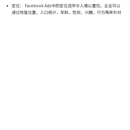
定位： Facebook Ads中的定位选项令人难以置信。企业可以
通过地理位置，人口统计，年龄，性别，兴趣，行为等来针对
用户。
外贸B2C独立站Facebook广告的利与弊
服务与支持
在我们深入了解Facebook广告的细节之前，我想分享一下Moz博
客中的这些利弊清单，这对决定如何使用Buffer的Facebook广告
关于我们
非常有帮助。
优点
广告系列易于跟踪
联系我们
立即涌入流量
完全控制您的每日预算和最高每次点击费用
友情链接
即时投资回报率（您可以轻松定义每次转化费用并了解您的利
润是多少）
更多定位选项，包括城镇，地区，年龄，喜欢/兴趣，收入等级
和其他受众特征