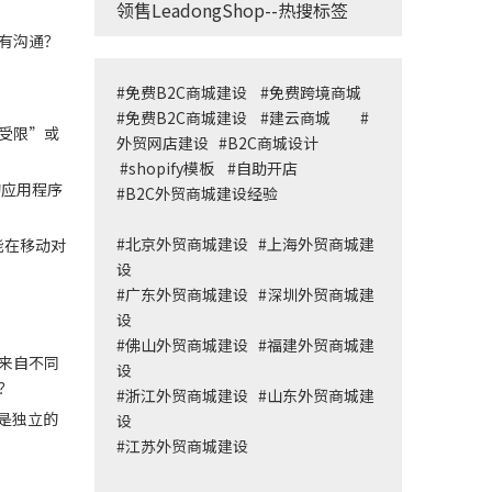
领售LeadongShop--热搜标签
有沟通？
#
免费B2C商城建设
#
免费跨境商城
#
免费B2C商城建设
#
建云商城
#
受限”或
外贸网店建设
#
B2C商城设计
#
shopify模板
#
自助开店
的应用程序
#
B2C外贸商城建设经验
#
北京外贸商城建设
#
上海外贸商城建
能在移动对
设
#
广东外贸商城建设
#
深圳外贸商城建
设
#
佛山外贸商城建设
#
福建外贸商城建
来自不同
设
？
#
浙江外贸商城建设
#
山东外贸商城建
是独立的
设
#
江苏外贸商城建设