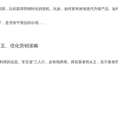
过数据比较、归因，以此获得营销转化的契机。比如，如何更有效地迭代升级产品、
、是否有平替品的出现......
五、优化营销策略
利用的信息。常言道“三人行，必有我师焉。择其善者而从之，其不善者而