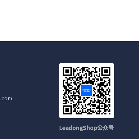
g.com
LeadongShop公众号