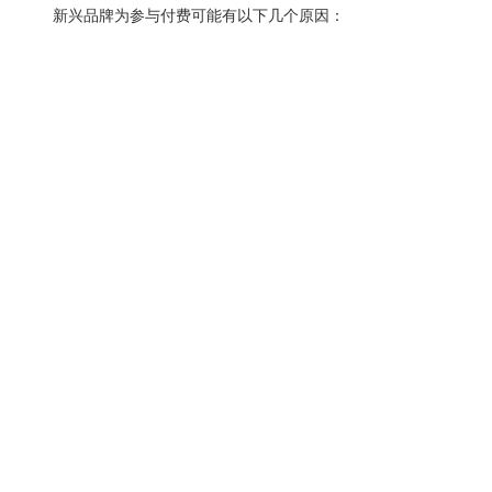
新兴品牌为参与付费可能有以下几个原因：
①吸引粉丝关注
②扩大粉丝数量
③根据参与度重新制定营销策略。
服务与支持
如果我们有足够的资金预算，那么为参与付费可以有效提高知
关于我们
名度，是比“销售”或“购买流量”更有效的方式。
联系我们
如果现在的营销预算并不宽裕？也有免费选项。
Facebook 提供了“邀请关注”功能，可以免费获得更多参与
友情链接
度。
但是，邀请关注功能只允许每天邀请 200 个朋友。这意味着
我们需要把页面分享给自己的朋友，但好友可能并不是品牌的目标