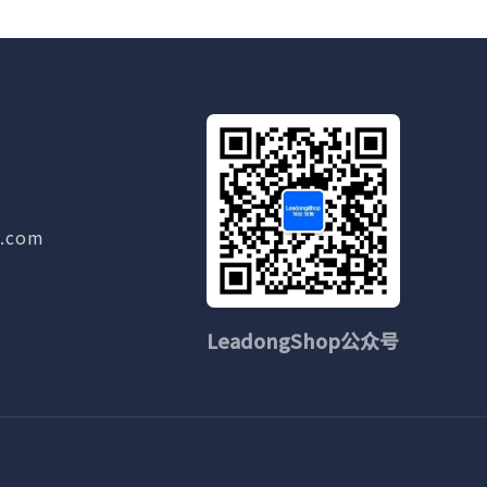
g.com
LeadongShop公众号